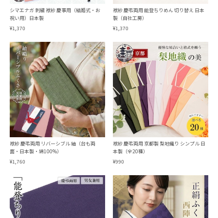
シマエナガ 刺繍 袱紗 慶事用（結婚式・お
袱紗 慶弔両用 能登ちりめん 切り替え 日本
祝い用）日本製
製（自社工房）
¥1,370
¥1,370
袱紗 慶弔両用 リバーシブル 紬（台も両
袱紗 慶弔両用 京都製 梨地織り シンプル 日
面・日本製・綿100%）
本製（全20種）
¥1,760
¥990