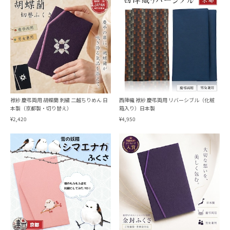
袱紗 慶弔両用 胡蝶蘭 刺繍 二越ちりめん 日
西陣織 袱紗 慶弔両用 リバーシブル（化粧
本製（京都製・切り替え）
箱入り）日本製
¥2,420
¥4,950