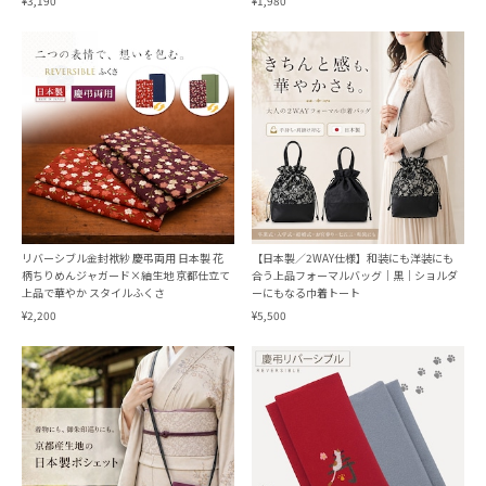
¥3,190
¥1,980
リバーシブル金封袱紗 慶弔両用 日本製 花
【日本製／2WAY仕様】和装にも洋装にも
柄ちりめんジャガード×紬生地 京都仕立て
合う上品フォーマルバッグ｜黒｜ショルダ
上品で華やか スタイルふくさ
ーにもなる巾着トート
¥2,200
¥5,500