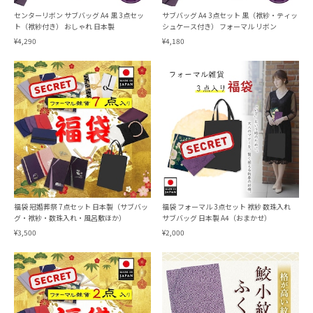
センターリボン サブバッグ A4 黒 3点セッ
サブバッグ A4 3点セット 黒（袱紗・ティッ
ト（袱紗付き） おしゃれ 日本製
シュケース付き） フォーマル リボン
¥4,290
¥4,180
福袋 冠婚葬祭 7点セット 日本製（サブバッ
福袋 フォーマル 3点セット 袱紗 数珠入れ
グ・袱紗・数珠入れ・風呂敷ほか）
サブバッグ 日本製 A4（おまかせ）
¥3,500
¥2,000