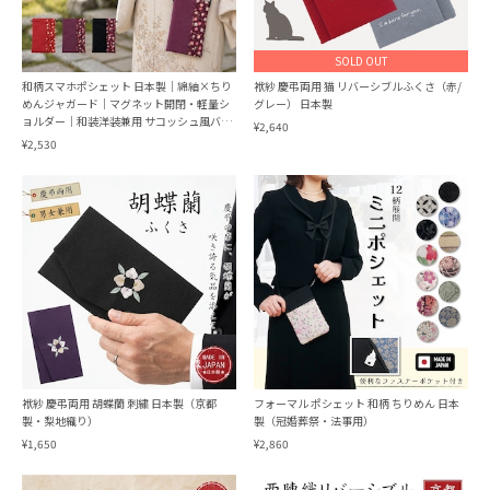
SOLD OUT
和柄スマホポシェット 日本製｜綿紬×ちり
袱紗 慶弔両用 猫 リバーシブルふくさ（赤/
めんジャガード｜マグネット開閉・軽量シ
グレー） 日本製
ョルダー｜和装洋装兼用 サコッシュ風バッ
¥2,640
グ
¥2,530
袱紗 慶弔両用 胡蝶蘭 刺繍 日本製（京都
フォーマル ポシェット 和柄 ちりめん 日本
製・梨地織り）
製（冠婚葬祭・法事用）
¥1,650
¥2,860