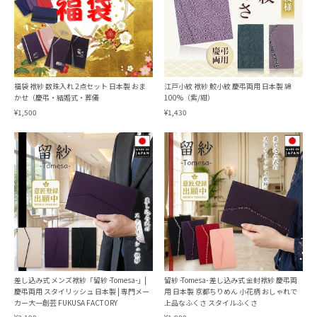
福袋 袱紗 数珠入れ 2点セット 日本製 おま
江戸小紋 袱紗 鮫小紋 慶弔両用 日本製 綿
かせ（慶弔・結婚式・葬儀
100%（紫/紺）
¥1,500
¥1,430
差し込み式 メンズ袱紗「留紗 -Tomesa-」|
留紗 -Tomesa- 差し込み式 金封袱紗 慶弔両
慶弔両用 スタイリッシュ 日本製 | 専門メー
用 日本製 京都ちりめん 小花柄 おしゃれで
カー大一創芸 FUKUSA FACTORY
上品なふくさ スタイルふくさ