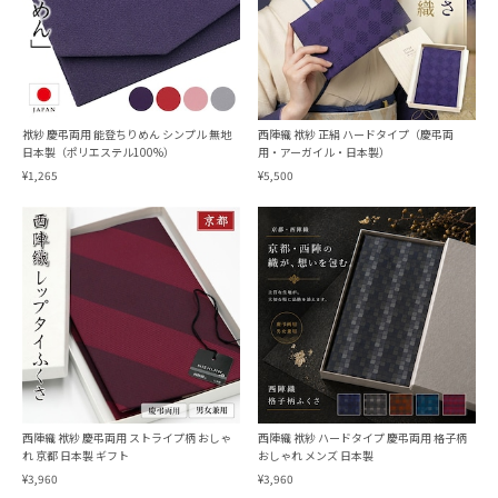
袱紗 慶弔両用 能登ちりめん シンプル 無地
西陣織 袱紗 正絹 ハードタイプ（慶弔両
日本製（ポリエステル100%）
用・アーガイル・日本製）
¥1,265
¥5,500
西陣織 袱紗 慶弔両用 ストライプ柄 おしゃ
西陣織 袱紗 ハードタイプ 慶弔両用 格子柄
れ 京都 日本製 ギフト
おしゃれ メンズ 日本製
¥3,960
¥3,960