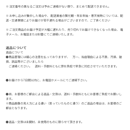
※ 注文番号の異なるご注文は予めご連絡がない限り、まとめて配送できません。
※ お申し込みが集中した場合や、 配送業者の繁忙期・年末年始・悪天候時については、配
送・交通事情によりお届けが若干遅れる場合がございますので、ご了承ください
※ ご注文商品のお届け予定が大幅に遅れたり、売り切れでお届けできなくなった場合、 電
子メール、お電話または封書にてご連絡いたします。
返品について
返品について
●商品管理には細心の注意を払っておりますが、 万一、当店理由による不良、汚損、破
損、誤品等がございましたら
ご連絡ください。 送料・手数料ともに弊社負担で早急に対応させていただきます。
●お届けから7日間以内に、お電話かメールにてご連絡下さい。
●尚、お客様のご都合による返品・交換は、送料・手数料ともにお客様ご負担でお願いし
ます。
※商品画像の見え方による違い（思っていたものと違う）のご返品の場合は、お客様のご
都合となります。
●返品・交換は未開封、未使用のものに限らせて頂きます。