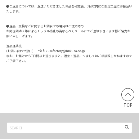
●ご返金については、返送いただきましたお品を確認後、3日以内にご指定口座にお振込い
たします。
●返品・交換などに関するお問合せの場合はご注文時の
お聞き間違え等によるトラブル防止の為なるべくメールにてご連絡下さいます様ご協力お
願い申し上げます。
返品連絡先
(お問い合わせ窓口)
info-fukusafactory@hukusa.co.jp
なお、お届けから7日間以上過ぎますと、返金・返品につましてはご相談致しかねますので
ご了承下さい。
TOP