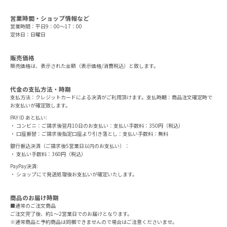
営業時間・ショップ情報など
営業時間：平日9：00～17：00
定休日：日曜日
販売価格
販売価格は、表示された金額（表示価格/消費税込）と致します。
代金の支払方法・時期
支払方法：クレジットカードによる決済がご利用頂けます。支払時期：商品注文確定時で
お支払いが確定致します。
PAY ID あと払い:
・ コンビニ：ご請求後翌月10日のお支払い：支払い手数料：350円（税込）
・ 口座振替：ご請求後指定口座より引き落とし：支払い手数料：無料
銀行振込決済（ご請求後5営業日以内のお支払い）：
・ 支払い手数料：360円（税込）
PayPay決済:
・ ショップにて発送処理後お支払いが確定いたします。
商品のお届け時期
■通常のご注文商品
ご注文完了後、約1～2営業日でのお届けとなります。
※通常商品と予約商品は同梱できませんので場合はご注意くださいませ。