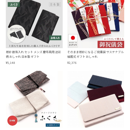
袱紗 数珠入れ セット メンズ 慶弔両用 迷彩
そのまま袱紗になる ご祝儀袋 サステナブル
柄 おしゃれ 日本製 ギフト
結婚式 ギフト おしゃれ
¥5,148
¥2,376