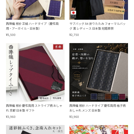
西陣織 袱紗 正絹 ハードタイプ（慶弔両
サブバッグ A4 折りたたみ フォーマルバッ
用・アーガイル・日本製）
グ 黒 レディース 日本製 冠婚葬祭
¥5,500
¥2,750
西陣織 袱紗 慶弔両用 ストライプ柄 おしゃ
西陣織 袱紗 ハードタイプ 慶弔両用 格子柄
れ 京都 日本製 ギフト
おしゃれ メンズ 日本製
¥3,960
¥3,960