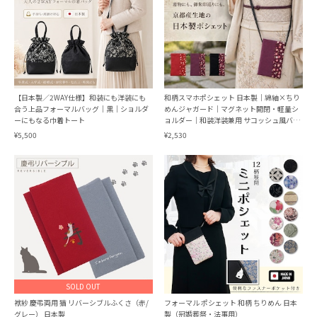
【日本製／2WAY仕様】和装にも洋装にも
和柄スマホポシェット 日本製｜綿紬×ちり
合う上品フォーマルバッグ｜黒｜ショルダ
めんジャガード｜マグネット開閉・軽量シ
ーにもなる巾着トート
ョルダー｜和装洋装兼用 サコッシュ風バッ
グ
¥5,500
¥2,530
SOLD OUT
袱紗 慶弔両用 猫 リバーシブルふくさ（赤/
フォーマル ポシェット 和柄 ちりめん 日本
グレー） 日本製
製（冠婚葬祭・法事用）