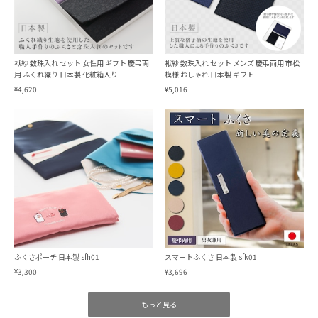
袱紗 数珠入れ セット 女性用 ギフト 慶弔両
袱紗 数珠入れ セット メンズ 慶弔両用 市松
用 ふくれ織り 日本製 化粧箱入り
模様 おしゃれ 日本製 ギフト
¥4,620
¥5,016
ふくさポーチ 日本製 sfh01
スマートふくさ 日本製 sfk01
¥3,300
¥3,696
もっと見る