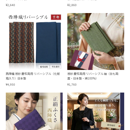
¥2,640
¥2,860
西陣織 袱紗 慶弔両用 リバーシブル（化粧
袱紗 慶弔両用 リバーシブル 紬（台も両
箱入り）日本製
面・日本製・綿100%）
¥4,950
¥1,760