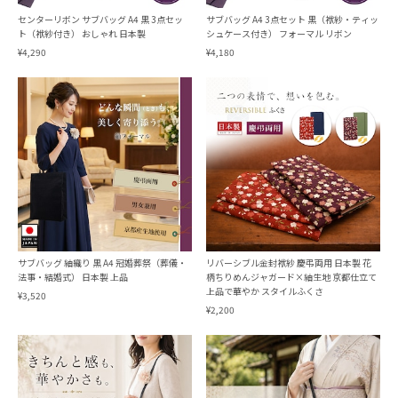
センターリボン サブバッグ A4 黒 3点セッ
サブバッグ A4 3点セット 黒（袱紗・ティッ
ト（袱紗付き） おしゃれ 日本製
シュケース付き） フォーマル リボン
¥4,290
¥4,180
サブバッグ 紬織り 黒 A4 冠婚葬祭（葬儀・
リバーシブル金封袱紗 慶弔両用 日本製 花
法事・結婚式） 日本製 上品
柄ちりめんジャガード×紬生地 京都仕立て
上品で華やか スタイルふくさ
¥3,520
¥2,200