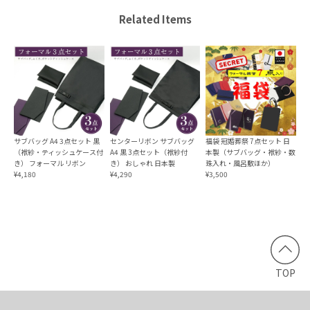
2024/07/31
Related Items
ちりめんふくさ 深紫
2024/05/17
本日無事に受け取りました。今まで使っていたものは台付の
袱紗でしたが、このタイプもとても便利だと思いますので購
サブバッグ A4 3点セット 黒
センターリボン サブバッグ
福袋 冠婚葬祭 7点セット 日
（袱紗・ティッシュケース付
A4 黒 3点セット（袱紗付
本製（サブバッグ・袱紗・数
入しました。ありがとうございました💞☺️
き） フォーマル リボン
き） おしゃれ 日本製
珠入れ・風呂敷ほか）
¥4,180
¥4,290
¥3,500
スマートふくさ 袱紗 日本製
ブラック
2022/03/19
18日購入 → 19日商品到着。早っ！！w 最初は不安でした
TOP
が調べてみると、まぁまぁ有名な袱紗のメーカーみたいでし
たので安心しました。商品についてデザインは自分好みのス
タイリッシュな感じでしっかりしてて縫製もちゃんとしてま