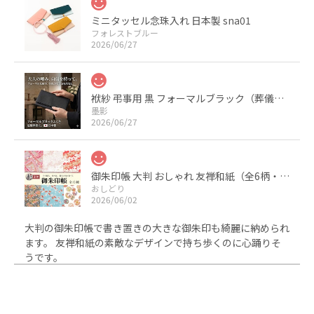
ミニタッセル念珠入れ 日本製 sna01
フォレストブルー
2026/06/27
袱紗 弔事用 黒 フォーマルブラック（葬儀・葬式・法事用） サテン 日本製
墨影
2026/06/27
御朱印帳 大判 おしゃれ 友禅和紙（全6柄・京都製・裏写りしにくい）
おしどり
2026/06/02
大判の御朱印帳で書き置きの大きな御朱印も綺麗に納められ
ます。 友禅和紙の素敵なデザインで持ち歩くのに心踊りそ
うです。
ちりめんふくさ 深紫