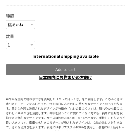
種類
数量
International shipping available
Add to cart
日本国内にお住まいの方向け
華やかな金封の晴れやかさを表現した「ハレの日ふくさ」をご紹介します。このふくさは
水引きのモチーフをあしらった、特別な日にふさわしい華やかなデザインとなっておりま
す。豊かな色彩と洗練されたデザインが特徴の「ハレの日ふくさ」は、晴れやかな日にふ
さわしい華やかさを演出します。袱紗を扱うことに慣れていない方でも、簡単に金封を収
納できる便利なデザインです。サイズは約W200×D10×H125mmで、手持ちにもちょうど
良い大きさです。繊細な水引きのモチーフが施されたデザインは、女性の美しさを引き立
て、さらなる輝きを添えます。表地にはポリエステル100%を使用し、裏地には上品なレー