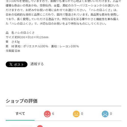
ヨン100％を使用していますので、肌触りも滑らかで心地よくお使いいただけます。上品で
優雅な色合いの桃あかね、空色牡丹、金藍、黒紅のカラーバリエーションからお選びいた
だけますので、お好みやお祝いの場に合わせてお選びください。「ハレの日ふくさ」は、
日本の伝統的な技術と品質にこだわり、国内で製造されています。高品質な素材を使用し
ており、長く愛用していただける逸品です。特別な日を彩る華やかさと機能性を兼ね備え
た「ハレの日ふくさ」で、大切な日のお祝いをより特別なものにしてください。
品 名 ハレの日ふくさ
サイズ 約W200×D10×H125mm
重 さ 43g
素 材 表地：ポリエステル100％ 裏地：レーヨン100％
生産国 日本
通報する
ショップの評価
すべて
6
0
0