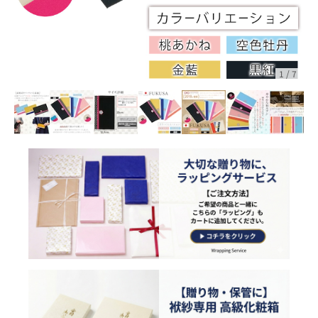
1
/
7