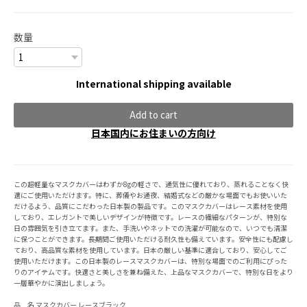
数量
International shipping available
Add to cart
日本国内にお住まいの方向け
この超軽量なマスクカバーはわずか8gの軽さで、通気性に優れており、蒸れることなく快
適にご使用いただけます。特に、葬儀やお通夜、結婚式などの厳かな場面でもお使いいた
だけるよう、品質にこだわった日本製の製品です。このマスクカバーはレース素材を使用
しており、エレガントで美しいデザインが特徴です。レースの繊細なパターンが、特別な
日の雰囲気を引き立てます。また、手洗いやネットでの洗濯が可能なので、いつでも清潔
に保つことができます。長期間ご使用いただける耐久性も備えています。安全性にも配慮し
ており、高品質な素材を使用しています。日本の厳しい基準に適合しており、安心してご
使用いただけます。この日本製のレースマスクカバーは、特別な場面でのご利用にぴった
りのアイテムです。快適さと美しさを兼ね備えた、上品なマスクカバーで、特別な日をより
一層華やかに演出しましょう。
品 名 マスクカバー レースブラック