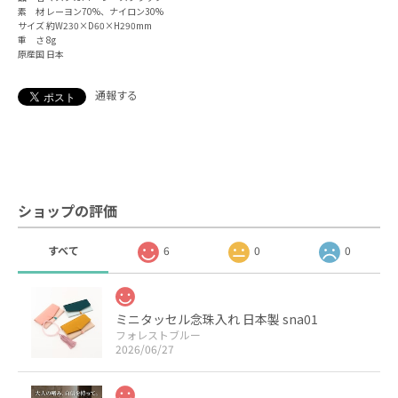
素 材 レーヨン70%、ナイロン30%
サイズ 約W230×D60×H290mm
重 さ 8g
原産国 日本
通報する
ショップの評価
すべて
6
0
0
ミニタッセル念珠入れ 日本製 sna01
フォレストブルー
2026/06/27