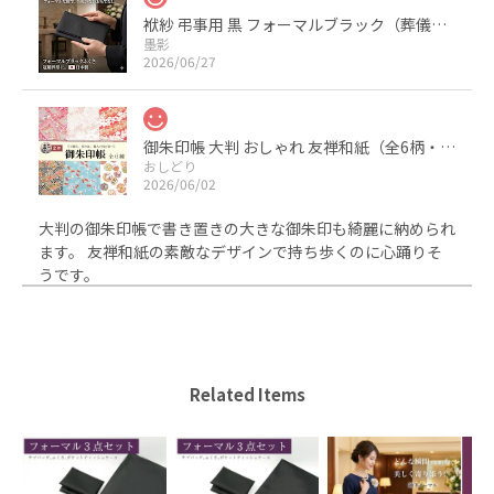
袱紗 弔事用 黒 フォーマルブラック（葬儀・葬式・法事用） サテン 日本製
墨影
2026/06/27
御朱印帳 大判 おしゃれ 友禅和紙（全6柄・京都製・裏写りしにくい）
おしどり
2026/06/02
大判の御朱印帳で書き置きの大きな御朱印も綺麗に納められ
ます。 友禅和紙の素敵なデザインで持ち歩くのに心踊りそ
うです。
ちりめんふくさ 深紫
2024/07/31
Related Items
ちりめんふくさ 深紫