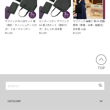
2024/05/17
本日無事に受け取りました。今まで使っていたものは台付の
袱紗でしたが、このタイプもとても便利だと思いますので購
サブバッグ A4 3点セット 黒
センターリボン サブバッグ
サブバッグ 紬織り 黒 A4 冠婚
（袱紗・ティッシュケース付
A4 黒 3点セット（袱紗付
葬祭（葬儀・法事・結婚式）
入しました。ありがとうございました💞☺️
き） フォーマル リボン
き） おしゃれ 日本製
日本製 上品
¥4,180
¥4,290
¥3,520
スマートふくさ 袱紗 日本製
ブラック
2022/03/19
18日購入 → 19日商品到着。早っ！！w 最初は不安でした
TOP
が調べてみると、まぁまぁ有名な袱紗のメーカーみたいでし
たので安心しました。商品についてデザインは自分好みのス
タイリッシュな感じでしっかりしてて縫製もちゃんとしてま
した。満足ですありがとうございました
CATEGORY