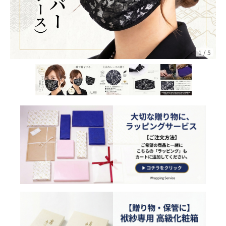
1
/
5