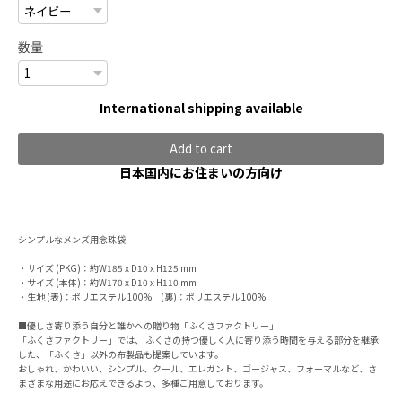
数量
International shipping available
Add to cart
日本国内にお住まいの方向け
シンプルなメンズ用念珠袋
・サイズ (PKG)：約W185 x D10 x H125 mm
・サイズ (本体)：約W170 x D10 x H110 mm
・生地 (表)：ポリエステル 100% (裏)：ポリエステル 100%
■優しさ寄り添う自分と誰かへの贈り物「ふくさファクトリー」
「ふくさファクトリー」では、 ふくさの持つ優しく人に寄り添う時間を与える部分を継承
した、「ふくさ」以外の布製品も提案しています。
おしゃれ、かわいい、シンプル、クール、エレガント、ゴージャス、フォーマルなど、さ
まざまな用途にお応えできるよう、多種ご用意しております。