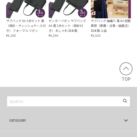
本日無事に受け取りました。今まで使っていたものは台付の
袱紗でしたが、このタイプもとても便利だと思いますので購
サブバッグ A4 3点セット 黒
センターリボン サブバッグ
サブバッグ 紬織り 黒 A4 冠婚
（袱紗・ティッシュケース付
A4 黒 3点セット（袱紗付
葬祭（葬儀・法事・結婚式）
入しました。ありがとうございました💞☺️
き） フォーマル リボン
き） おしゃれ 日本製
日本製 上品
¥4,180
¥4,290
¥3,520
スマートふくさ 袱紗 日本製
ブラック
2022/03/19
18日購入 → 19日商品到着。早っ！！w 最初は不安でした
TOP
が調べてみると、まぁまぁ有名な袱紗のメーカーみたいでし
たので安心しました。商品についてデザインは自分好みのス
タイリッシュな感じでしっかりしてて縫製もちゃんとしてま
した。満足ですありがとうございました
CATEGORY