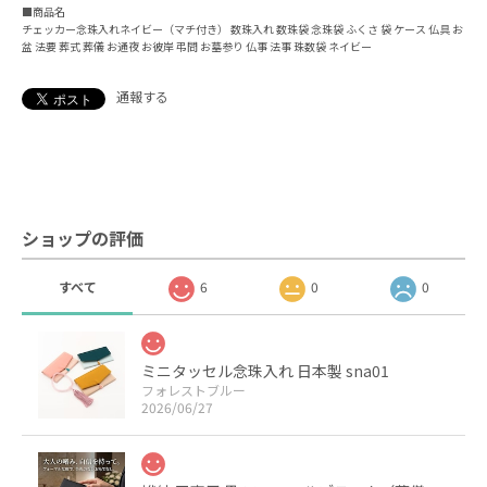
■商品名
チェッカー念珠入れネイビー（マチ付き） 数珠入れ 数珠袋 念珠袋 ふくさ 袋 ケース 仏具 お
盆 法要 葬式 葬儀 お通夜 お彼岸 弔問 お墓参り 仏事 法事 珠数袋 ネイビー
通報する
ショップの評価
すべて
6
0
0
ミニタッセル念珠入れ 日本製 sna01
フォレストブルー
2026/06/27