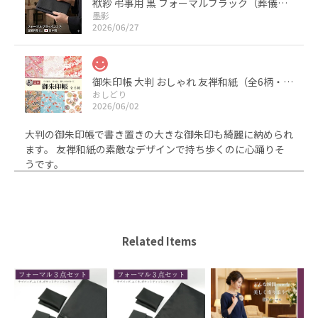
袱紗 弔事用 黒 フォーマルブラック（葬儀・葬式・法事用） サテン 日本製
墨影
2026/06/27
御朱印帳 大判 おしゃれ 友禅和紙（全6柄・京都製・裏写りしにくい）
おしどり
2026/06/02
大判の御朱印帳で書き置きの大きな御朱印も綺麗に納められ
ます。 友禅和紙の素敵なデザインで持ち歩くのに心踊りそ
うです。
ちりめんふくさ 深紫
2024/07/31
Related Items
ちりめんふくさ 深紫
2024/05/17