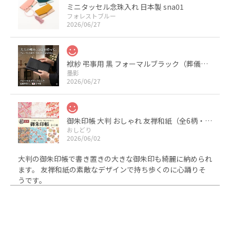
ミニタッセル念珠入れ 日本製 sna01
フォレストブルー
2026/06/27
袱紗 弔事用 黒 フォーマルブラック（葬儀・葬式・法事用） サテン 日本製
墨影
2026/06/27
御朱印帳 大判 おしゃれ 友禅和紙（全6柄・京都製・裏写りしにくい）
おしどり
2026/06/02
大判の御朱印帳で書き置きの大きな御朱印も綺麗に納められ
ます。 友禅和紙の素敵なデザインで持ち歩くのに心踊りそ
うです。
ちりめんふくさ 深紫
2024/07/31