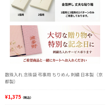
数珠入れ 念珠袋 弔事用 ちりめん 刺繍 日本製（京
都製）
¥1,375
（税込）