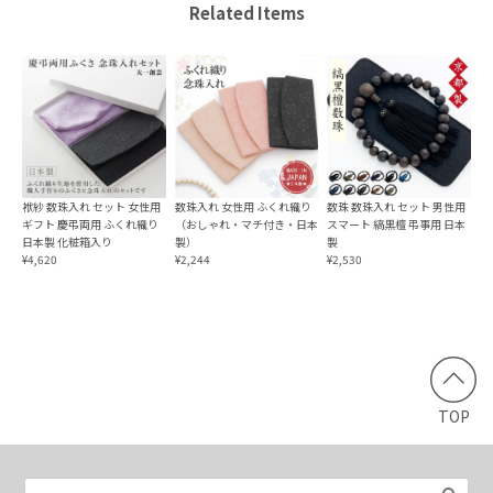
Related Items
ちりめんふくさ 深紫
2024/05/17
本日無事に受け取りました。今まで使っていたものは台付の
袱紗でしたが、このタイプもとても便利だと思いますので購
袱紗 数珠入れ セット 女性用
数珠入れ 女性用 ふくれ織り
数珠 数珠入れ セット 男性用
ギフト 慶弔両用 ふくれ織り
（おしゃれ・マチ付き・日本
スマート 縞黒檀 弔事用 日本
入しました。ありがとうございました💞☺️
日本製 化粧箱入り
製）
製
¥4,620
¥2,244
¥2,530
スマートふくさ 袱紗 日本製
ブラック
2022/03/19
18日購入 → 19日商品到着。早っ！！w 最初は不安でした
TOP
が調べてみると、まぁまぁ有名な袱紗のメーカーみたいでし
たので安心しました。商品についてデザインは自分好みのス
タイリッシュな感じでしっかりしてて縫製もちゃんとしてま
した。満足ですありがとうございました