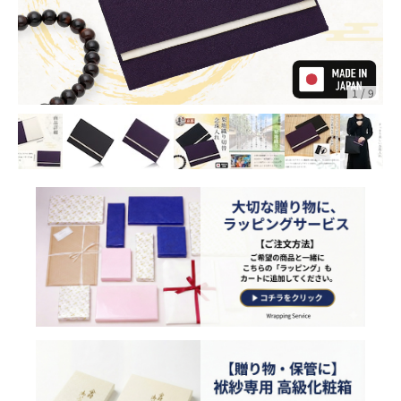
1
/
9