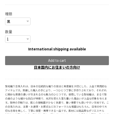
種類
数量
International shipping available
Add to cart
日本国内にお住まいの方向け
梨地織り念珠入れは、日本の伝統的な織りの技法と美意識を大切にした、上品で実用的な
アイテムです。熟練した職人の手により、一つひとつ丁寧に手作りされており、それぞれ
に微妙な表情の違いが生まれるのも魅力のひとつです。使用している梨地織は、まるで梨
の皮のような細かな凹凸が特徴で、光沢を抑えた落ち着いた風合いが上品な印象を与えま
す。独特の手触りは、肌との接触面が少なく快適で、暑い季節でも扱いやすい生地です。こ
の念珠入れは、法事・お通夜・お葬式などのフォーマルな場面はもちろん、日常の中で大
切な念珠を美しく、丁寧に保管・携帯できる一品です。素材には高品質なポリエステル