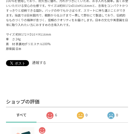
100％を使用しており、耐久性に優れ、汚れがつきにくいため、お手入れも簡単。長くお使
いいただける安心の仕様です。サイズは約W172xD10xH116mmと、念珠をコンパクトかつ
すっきりと収納できる設計。バッグの中でもかさばらず、スマートに持ち運ぶことができ
ます。当店では日本国内で、裁断から仕上げまで一貫して弊社にて製造しており、伝統的
なものづくりの精神が息づく、信頼のクオリティをお届けします。日本の文化や美意識を日
常に取り入れたい方におすすめの念珠入れです。
サイズ 約W172×D10×H116mm
重 さ 24g
素 材 表裏地ポリエステル100%
原産国 日本
通報する
ショップの評価
すべて
6
0
0